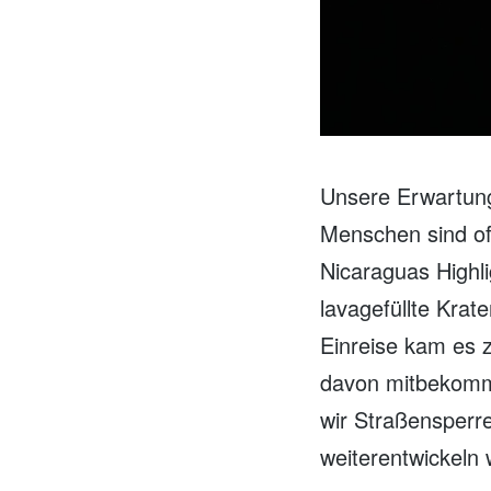
Unsere Erwartung
Menschen sind off
Nicaraguas Highl
lavagefüllte Kra
Einreise kam es 
davon mitbekomm
wir Straßensperren
weiterentwickeln 