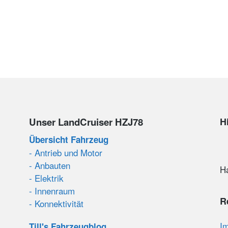
Unser LandCruiser HZJ78
H
Übersicht Fahrzeug
- Antrieb und Motor
- Anbauten
H
- Elektrik
- Innenraum
R
- Konnektivität
I
Till's Fahrzeugblog