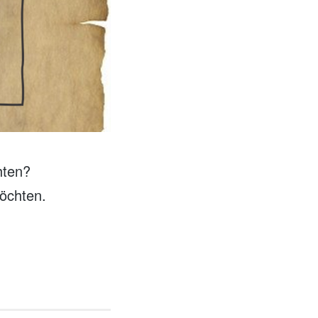
hten?
möchten.