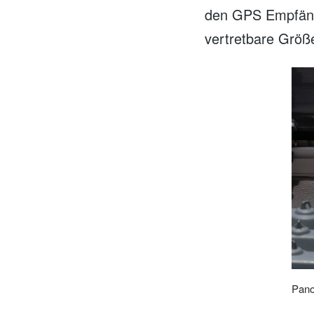
den GPS Empfänge
vertretbare Größ
Pano