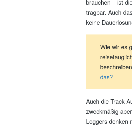
brauchen – ist di
tragbar. Auch da
keine Dauerlösun
Wie wir es 
reisetaugli
beschreiben 
das?
Auch die Track-A
zweckmäßig aber 
Loggers denken 