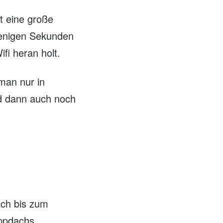
gt eine große
wenigen Sekunden
fi heran holt.
 man nur in
d dann auch noch
ach bis zum
appdachs