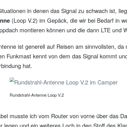
ituationen in denen das Signal zu schwach ist, lie
enne
(Loop V.2) im Gepäck, die wir bei Bedarf in 
appdach montieren können und die dann LTE und Wi
tenne ist generell auf Reisen am sinnvollsten, da
den Funkmast kennt von dem das Signal kommt un
erbindung hat.
Rundstrahl-Antenne Loop V.2
abel musste ich vom Router von vorne über das D
r legen und ein weiteres Loch in den Stoff des Kl