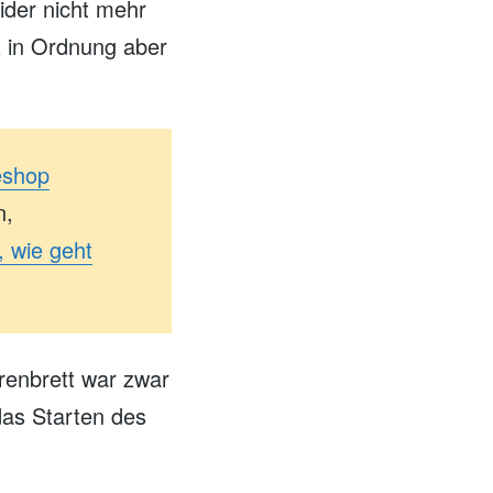
eider nicht mehr
z in Ordnung aber
eshop
n,
, wie geht
renbrett war zwar
as Starten des