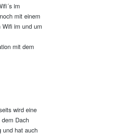
ifi´s im
 noch mit einem
 Wifi im und um
ation mit dem
eits wird eine
uf dem Dach
ng und hat auch