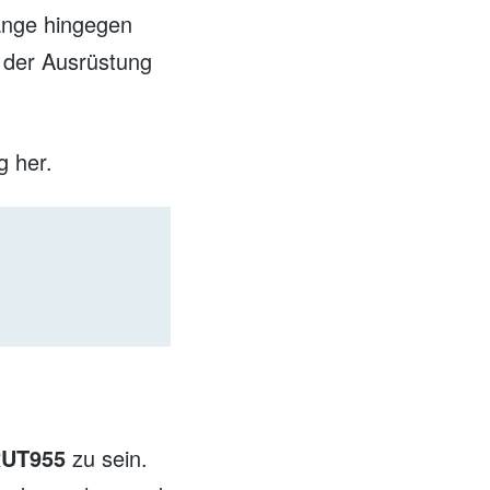
ange hingegen
l der Ausrüstung
g her.
RUT955
zu sein.