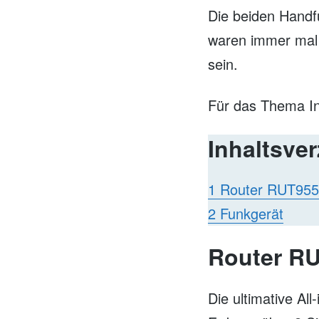
Die beiden Handf
waren immer mal 
sein.
Für das Thema In
Inhaltsve
1 Router RUT955
2 Funkgerät
Router R
Die ultimative Al