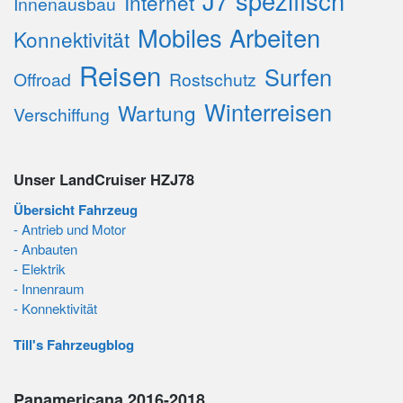
J7 spezifisch
Internet
Innenausbau
Mobiles Arbeiten
Konnektivität
Reisen
Surfen
Offroad
Rostschutz
Winterreisen
Wartung
Verschiffung
Unser LandCruiser HZJ78
Übersicht Fahrzeug
- Antrieb und Motor
- Anbauten
- Elektrik
- Innenraum
- Konnektivität
Till's Fahrzeugblog
Panamericana 2016-2018