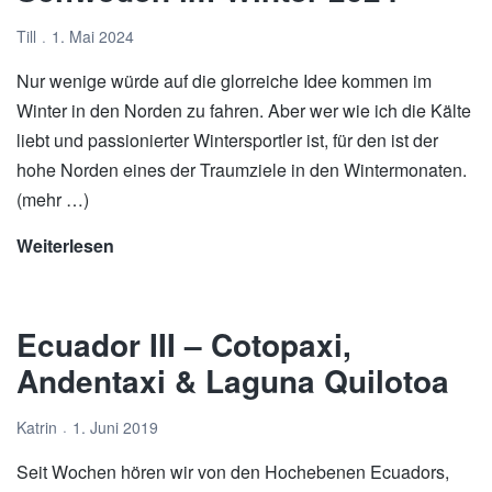
Till
1. Mai 2024
Nur wenige würde auf die glorreiche Idee kommen im
Winter in den Norden zu fahren. Aber wer wie ich die Kälte
liebt und passionierter Wintersportler ist, für den ist der
hohe Norden eines der Traumziele in den Wintermonaten.
(mehr …)
Weiterlesen
Schweden
im
Winter
Ecuador III – Cotopaxi,
2024
Andentaxi & Laguna Quilotoa
Katrin
1. Juni 2019
Seit Wochen hören wir von den Hochebenen Ecuadors,