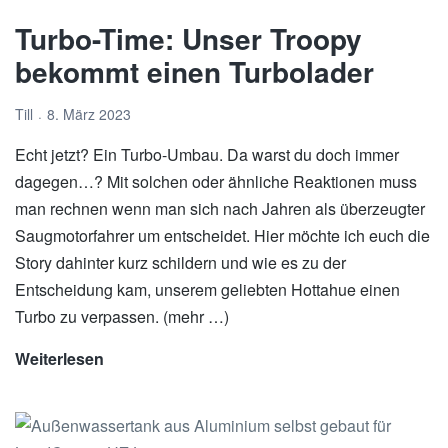
road:
Turbo-Time: Unser Troopy
Arbeiten
im
bekommt einen Turbolader
Buschtaxi,
wie
Till
8. März 2023
geht
Echt jetzt? Ein Turbo-Umbau. Da warst du doch immer
das?
dagegen…? Mit solchen oder ähnliche Reaktionen muss
man rechnen wenn man sich nach Jahren als überzeugter
Saugmotorfahrer um entscheidet. Hier möchte ich euch die
Story dahinter kurz schildern und wie es zu der
Entscheidung kam, unserem geliebten Hottahue einen
Turbo zu verpassen. (mehr …)
Weiterlesen
Turbo-
Time:
Unser
Troopy