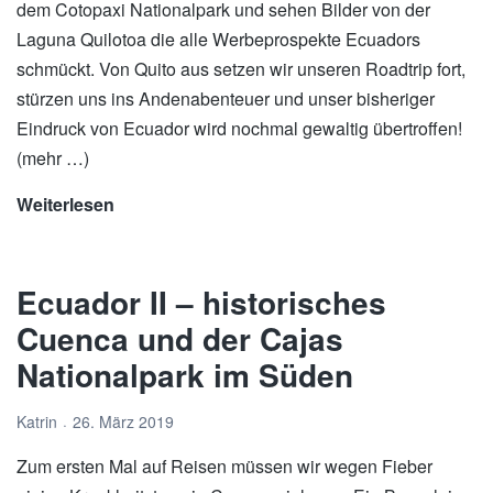
dem Cotopaxi Nationalpark und sehen Bilder von der
Laguna Quilotoa die alle Werbeprospekte Ecuadors
schmückt. Von Quito aus setzen wir unseren Roadtrip fort,
stürzen uns ins Andenabenteuer und unser bisheriger
Eindruck von Ecuador wird nochmal gewaltig übertroffen!
(mehr …)
Weiterlesen
Ecuador
III
–
Ecuador II – historisches
Cotopaxi,
Andentaxi
Cuenca und der Cajas
&
Nationalpark im Süden
Laguna
Quilotoa
Katrin
26. März 2019
Zum ersten Mal auf Reisen müssen wir wegen Fieber