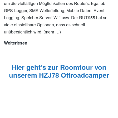
um die vielfältigen Möglichkeiten des Routers. Egal ob
GPS-Logger, SMS Weiterleitung, Mobile Daten, Event
Logging, Speicher-Server, Wifi usw. Der RUT955 hat so
viele einstellbare Optionen, dass es schnell
unübersichtlich wird. (mehr …)
Weiterlesen
Teltonika
RUT955
als
GPS
Hier geht’s zur Roomtour von
Tracker
unserem HZJ78 Offroadcamper