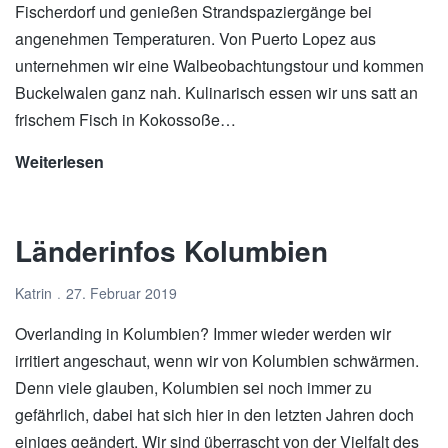
im
Fischerdorf und genießen Strandspaziergänge bei
Süden
angenehmen Temperaturen. Von Puerto Lopez aus
unternehmen wir eine Walbeobachtungstour und kommen
Buckelwalen ganz nah. Kulinarisch essen wir uns satt an
frischem Fisch in Kokossoße…
Weiterlesen
Ecuador
I
–
Länderinfos Kolumbien
Entlang
der
Katrin
27. Februar 2019
Küste
Overlanding in Kolumbien? Immer wieder werden wir
irritiert angeschaut, wenn wir von Kolumbien schwärmen.
Denn viele glauben, Kolumbien sei noch immer zu
gefährlich, dabei hat sich hier in den letzten Jahren doch
einiges geändert. Wir sind überrascht von der Vielfalt des