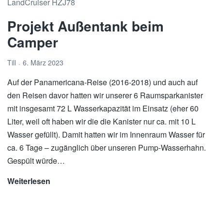
bekommt
Projekt Außentank beim
einen
Turbolader
Camper
Till
6. März 2023
Auf der Panamericana-Reise (2016-2018) und auch auf
den Reisen davor hatten wir unserer 6 Raumsparkanister
mit insgesamt 72 L Wasserkapazität im Einsatz (eher 60
Liter, weil oft haben wir die die Kanister nur ca. mit 10 L
Wasser gefüllt). Damit hatten wir im Innenraum Wasser für
ca. 6 Tage – zugänglich über unseren Pump-Wasserhahn.
Gespült würde…
Weiterlesen
Projekt
Außentank
beim