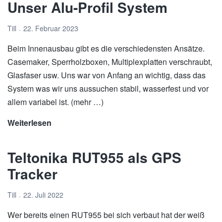
Unser Alu-Profil System
Camper
Till
22. Februar 2023
Beim Innenausbau gibt es die verschiedensten Ansätze.
Casemaker, Sperrholzboxen, Multiplexplatten verschraubt,
Glasfaser usw. Uns war von Anfang an wichtig, dass das
System was wir uns aussuchen stabil, wasserfest und vor
allem variabel ist. (mehr …)
Weiterlesen
Unser
Alu-
Profil
Teltonika RUT955 als GPS
System
Tracker
Till
22. Juli 2022
Wer bereits einen RUT955 bei sich verbaut hat der weiß