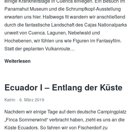
einige Krankheitstage in Cuenca einlegen. Ein Besuch im
Panamahut Museum und die Schrumpfkopf-Ausstellung
erwarten uns hier. Halbwegs fit wandern wir anschließend
durch die fantastische Landschaft des Cajas Nationalparks
unweit von Cuenca. Lagunen, Nebelwald und
Hochebenen, wir fühlen uns wie Figuren im Fantasyfilm.
Statt der geplanten Vulkanroute…
Weiterlesen
Ecuador
II
–
Ecuador I – Entlang der Küste
historisches
Cuenca
Katrin
6. März 2019
und
der
Nachdem wir einige Tage auf dem deutsche Campingplatz
Cajas
„Finca Sommerwind“ verbracht haben, zieht es uns an die
Nationalpark
Küste Ecuadors. So fahren wir von Fischerdorf zu