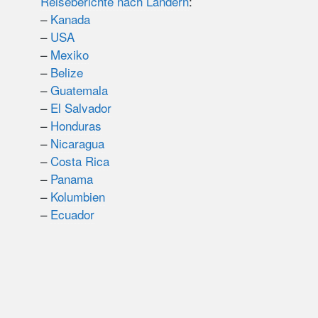
Reiseberichte nach Ländern
:
–
Kanada
–
USA
–
Mexiko
–
Belize
–
Guatemala
–
El Salvador
–
Honduras
–
Nicaragua
–
Costa Rica
–
Panama
–
Kolumbien
–
Ecuador