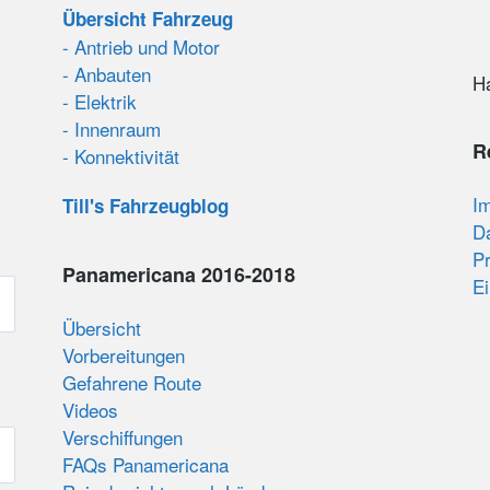
Übersicht Fahrzeug
- Antrieb und Motor
- Anbauten
H
- Elektrik
- Innenraum
R
- Konnektivität
I
Till's Fahrzeugblog
D
Pr
Panamericana 2016-2018
Ei
Übersicht
Vorbereitungen
Gefahrene Route
Videos
Verschiffungen
FAQs Panamericana