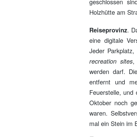
geschlossen sin
Holzhütte am Stra
Reiseprovinz
. D
eine digitale V
Jeder Parkplatz, 
recreation
sites
,
werden darf. D
entfernt und m
Feuerstelle, und 
Oktober noch ge
waren. Selbstver
mal ein Stein im B