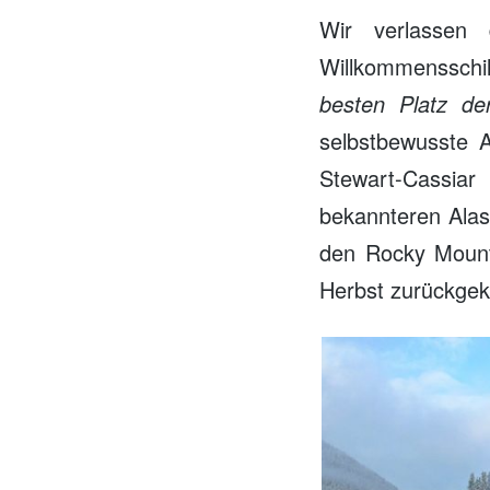
Wir verlassen
Willkommensschi
besten Platz de
selbstbewusste 
Stewart-Cassia
bekannteren Alask
den Rocky Mounta
Herbst zurückgek