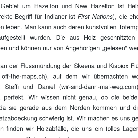
 Gebiet um Hazelton und New Hazelton ist Hei
rekte Begriff für Indianer ist
First Nations
), die eh
n leben. Man kann auch deren kunstvollen Totem
aufgestellt wurden. Die aus Holz geschnitzten
ten und können nur von Angehörigen „gelesen“ we
x, an der Flussmündung der Skeena und Kispiox Flü
n off-the-maps.ch), auf dem wir übernachten wo
 Steffi und Daniel (wir-sind-dann-mal-weg.com
tz perfekt. Wir wissen nicht genau, ob die beid
, da sie gerade aus dem Norden kommen und d
etzabdeckung schwierig ist. Wir machen es uns gem
n finden wir Holzabfälle, die uns ein tolles Lage