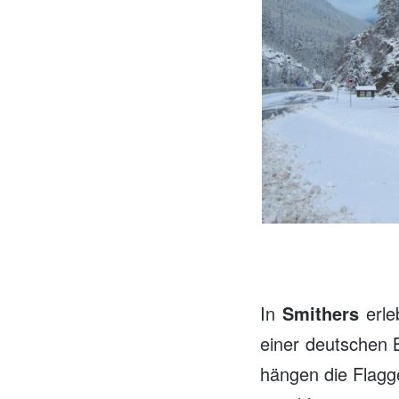
…
In
Smithers
erle
einer deutschen B
hängen die Flagg