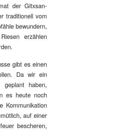
mat der Gitxsan-
er traditionell vom
pfähle bewundern,
 Riesen erzählen
rden.
sse gibt es einen
llen. Da wir ein
) geplant haben,
en es heute noch
ie Kommunikation
ütlich, auf einer
rfeuer bescheren,