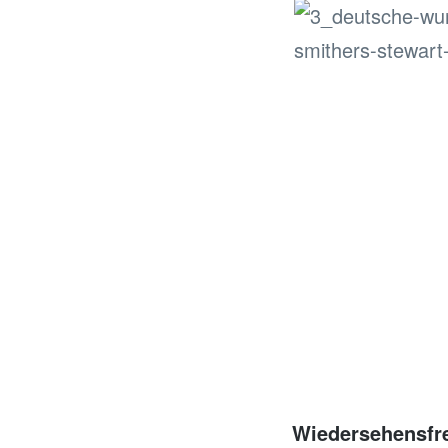
…
Wiedersehensfr