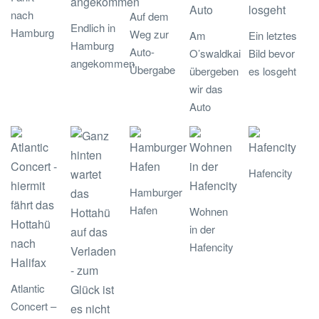
nach
Auf dem
Endlich in
Hamburg
Weg zur
Am
Ein letztes
Hamburg
Auto-
O’swaldkai
Bild bevor
angekommen
Übergabe
übergeben
es losgeht
wir das
Auto
Hafencity
Hamburger
Hafen
Wohnen
in der
Hafencity
Atlantic
Concert –