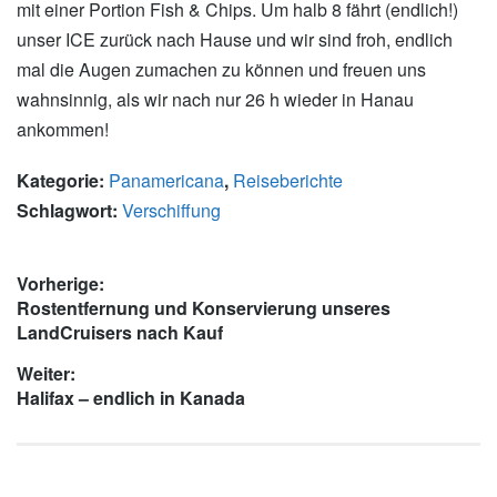
mit einer Portion Fish & Chips. Um halb 8 fährt (endlich!)
unser ICE zurück nach Hause und wir sind froh, endlich
mal die Augen zumachen zu können und freuen uns
wahnsinnig, als wir nach nur 26 h wieder in Hanau
ankommen!
Kategorie:
Panamericana
,
Reiseberichte
Schlagwort:
Verschiffung
Beitragsnavigation
Vorherige:
Vorheriger
Rostentfernung und Konservierung unseres
Beitrag:
LandCruisers nach Kauf
Weiter:
Nächster
Halifax – endlich in Kanada
Beitrag: