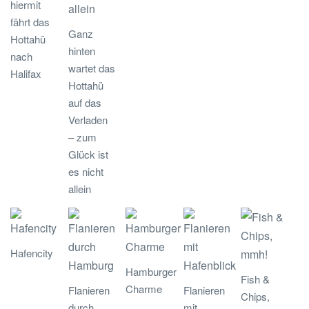
hiermit
fährt das
Ganz
Hottahü
hinten
nach
wartet das
Halifax
Hottahü
auf das
Verladen
– zum
Glück ist
es nicht
allein
Hafencity
Hamburger
Fish &
Charme
Flanieren
Flanieren
Chips,
durch
mit