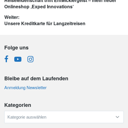
Vorheriger
Reiseleidenschaft trifft Entwicklergeist – mein neuer
Beitrag:
Onlineshop ‚Exped Innovations‘
Weiter:
Nächster
Unsere Kreditkarte für Langzeitreisen
Beitrag:
Folge uns
Bleibe auf dem Laufenden
Anmeldung Newsletter
Kategorien
Kategorien