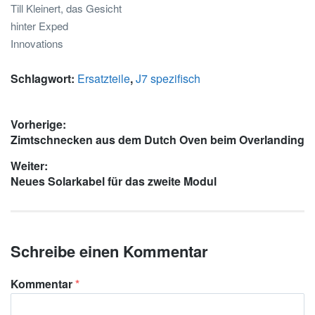
Till Kleinert, das Gesicht
hinter Exped
Innovations
Schlagwort:
Ersatzteile
,
J7 spezifisch
Beitragsnavigation
Vorherige:
Vorheriger
Zimtschnecken aus dem Dutch Oven beim Overlanding
Beitrag:
Weiter:
Nächster
Neues Solarkabel für das zweite Modul
Beitrag:
Schreibe einen Kommentar
Kommentar
*