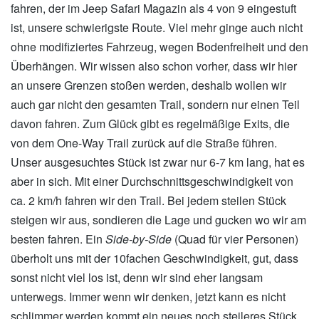
fahren, der im Jeep Safari Magazin als 4 von 9 eingestuft
ist, unsere schwierigste Route. Viel mehr ginge auch nicht
ohne modifiziertes Fahrzeug, wegen Bodenfreiheit und den
Überhängen. Wir wissen also schon vorher, dass wir hier
an unsere Grenzen stoßen werden, deshalb wollen wir
auch gar nicht den gesamten Trail, sondern nur einen Teil
davon fahren. Zum Glück gibt es regelmäßige Exits, die
von dem One-Way Trail zurück auf die Straße führen.
Unser ausgesuchtes Stück ist zwar nur 6-7 km lang, hat es
aber in sich. Mit einer Durchschnittsgeschwindigkeit von
ca. 2 km/h fahren wir den Trail. Bei jedem steilen Stück
steigen wir aus, sondieren die Lage und gucken wo wir am
besten fahren. Ein
Side-by-Side
(Quad für vier Personen)
überholt uns mit der 10fachen Geschwindigkeit, gut, dass
sonst nicht viel los ist, denn wir sind eher langsam
unterwegs. Immer wenn wir denken, jetzt kann es nicht
schlimmer werden kommt ein neues noch steileres Stück