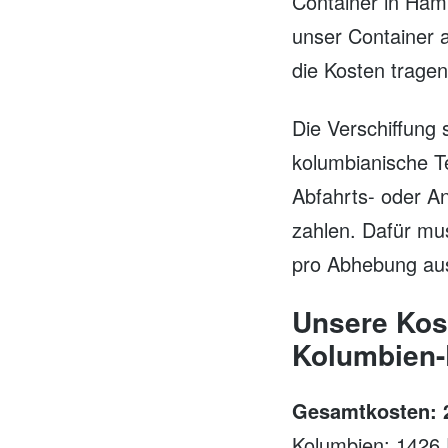
Container in Hamb
unser Container 
die Kosten trage
Die Verschiffung
kolumbianische Te
Abfahrts- oder A
zahlen. Dafür mu
pro Abhebung aus
Unsere Kost
Kolumbien-D
Gesamtkosten: 2
Kolumbien: 1426 