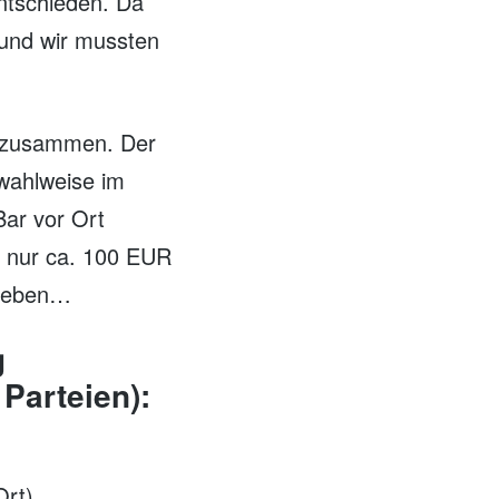
entschieden. Da
 und wir mussten
en zusammen. Der
 wahlweise im
Bar vor Ort
t nur ca. 100 EUR
uheben…
g
Parteien):
Ort)