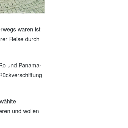
erwegs waren ist
erer Reise durch
oRo und Panama-
 Rückverschiffung
ewählte
ieren und wollen