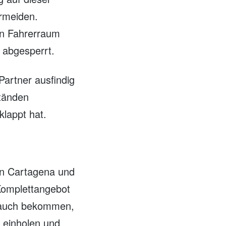
ermeiden.
en Fahrerraum
 abgesperrt.
Partner ausfindig
tänden
klappt hat.
in Cartagena und
Komplettangebot
 auch bekommen,
 einholen und