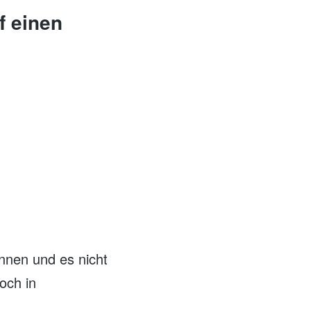
f einen
önnen und es nicht
och in