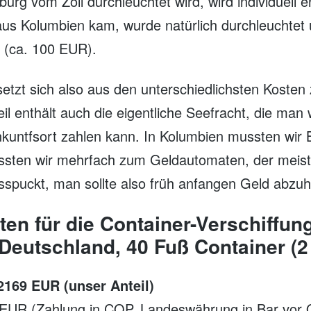
urg vom Zoll durchleuchtet wird, wird individuell 
aus Kolumbien kam, wurde natürlich durchleuchtet
n (ca. 100 EUR).
 setzt sich also aus den unterschiedlichsten Kost
il enthält auch die eigentliche Seefracht, die man
nkuntfsort zahlen kann. In Kolumbien mussten wir 
ssten wir mehrfach zum Geldautomaten, der meis
spuckt, man sollte also früh anfangen Geld abz
en für die Container-Verschiffun
eutschland, 40 Fuß Container (2 
169 EUR (unser Anteil)
EUR (Zahlung in COP, Landeswährung in Bar vor 