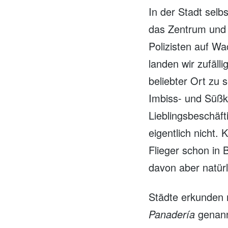
In der Stadt selb
das Zentrum und 
Polizisten auf W
landen wir zufälli
beliebter Ort zu
Imbiss- und Süßk
Lieblingsbeschäft
eigentlich nicht.
Flieger schon in 
davon aber natür
Städte erkunden m
Panadería
genannt