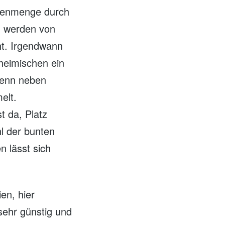
schenmenge durch
n werden von
ht. Irgendwann
nheimischen ein
denn neben
elt.
t da, Platz
hl der bunten
n lässt sich
en, hier
sehr günstig und