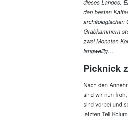
dieses Landes. E
den besten Kaffee
archäologischen O
Grabkammern ste
zwei Monaten Kolu
langweilig…
Picknick
Nach den Annehml
sind wir nun froh
sind vorbei und s
letzten Teil Kolu