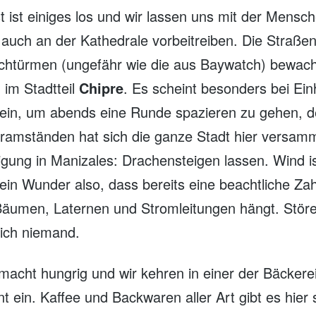
st ist einiges los und wir lassen uns mit der Men
auch an der Kathedrale vorbeitreiben. Die Straße
achtürmen (ungefähr wie die aus Baywatch) bewac
g im Stadtteil
Chipre
. Es scheint besonders bei Ei
 sein, um abends eine Runde spazieren zu gehen, 
ramständen hat sich die ganze Stadt hier versamm
igung in Manizales: Drachensteigen lassen. Wind is
 Kein Wunder also, dass bereits eine beachtliche Za
Bäumen, Laternen und Stromleitungen hängt. Störe
lich niemand.
acht hungrig und wir kehren in einer der Bäckerei
 ein. Kaffee und Backwaren aller Art gibt es hier 