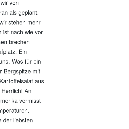
wir von
an als geplant.
 wir stehen mehr
n ist nach wie vor
men brechen
fplatz. Ein
uns. Was für ein
er Bergspitze mit
artoffelsalat aus
Herrlich! An
amerika vermisst
emperaturen.
e der liebsten