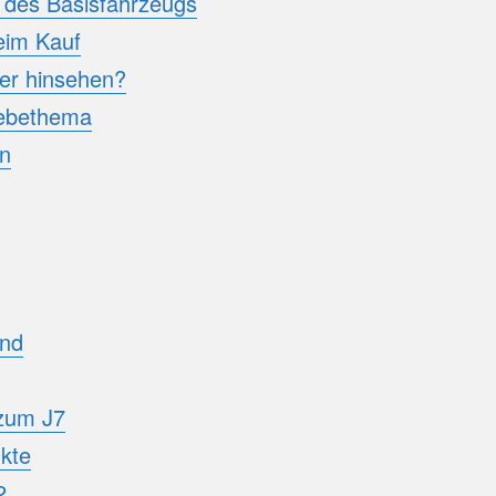
 des Basisfahrzeugs
eim Kauf
er hinsehen?
iebethema
n
and
zum J7
kte
2