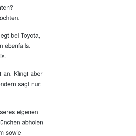
hten?
möchten.
egt bei Toyota,
n ebenfalls.
is.
 an. Klingt aber
ondern sagt nur:
nseres eigenen
München abholen
um sowie