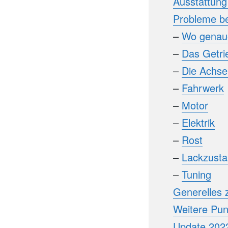
Ausstattung
Probleme b
–
Wo genau
–
Das Getr
–
Die Achse
–
Fahrwerk
–
Motor
–
Elektrik
–
Rost
–
Lackzust
–
Tuning
Generelles 
Weitere Pun
Update 202