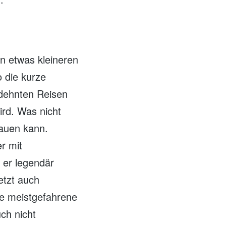
en etwas kleineren
o die kurze
edehnten Reisen
ird. Was nicht
auen kann.
r mit
 er legendär
etzt auch
ie meistgefahrene
ch nicht