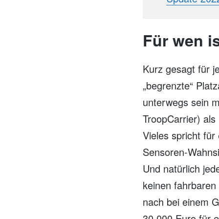
Für wen i
Kurz gesagt für 
„begrenzte“ Platz
unterwegs sein m
TroopCarrier) als
Vieles spricht fü
Sensoren-Wahnsi
Und natürlich jed
keinen fahrbaren
nach bei einem G
30.000 Euro für e