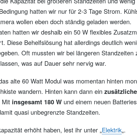
die Kapazität bei größeren Standzeiten und wenig
 Bedingung hatten wir nur für 2-3 Tage Strom. Küh
mera wollen eben doch ständig geladen werden.
ten hatten wir deshalb ein 50 W flexibles Zusatzm
t. Diese Behelfslösung hat allerdings deutlich wen
egeben. Oft mussten wir bei längeren Standzeiten
 lassen, was auf Dauer sehr nervig war.
 das alte 60 Watt Modul was momentan hinten monti
chkiste wandern. Hinten kann dann ein
zusätzlich
. Mit
insgesamt 180 W
und einem neuen Batteries
damit quasi unbegrenzte Standzeiten.
apazität erhöht haben, lest ihr unter „
Elektrik
„.