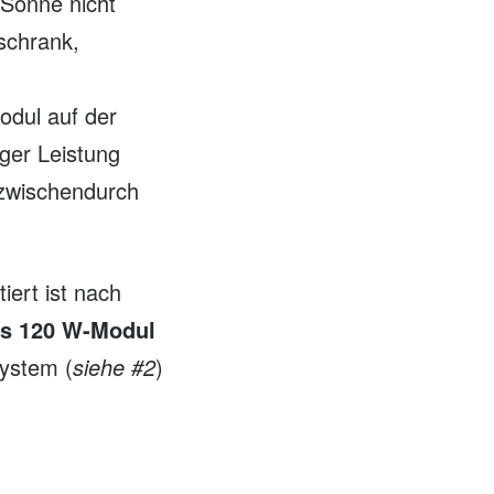
 Sonne nicht
lschrank,
odul auf der
iger Leistung
 zwischendurch
ert ist nach
es 120 W-Modul
ystem (
siehe #2
)