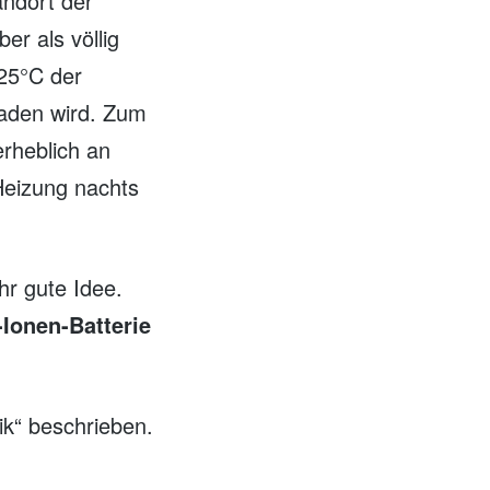
andort der
r als völlig
25°C der
laden wird. Zum
erheblich an
 Heizung nachts
hr gute Idee.
-Ionen-Batterie
ik“ beschrieben.