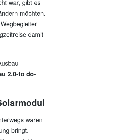
ht war, gibt es
e ändern möchten.
 Wegbegleiter
gzeitreise damit
-Ausbau
u 2.0-to do-
 Solarmodul
 Unterwegs waren
ung bringt.