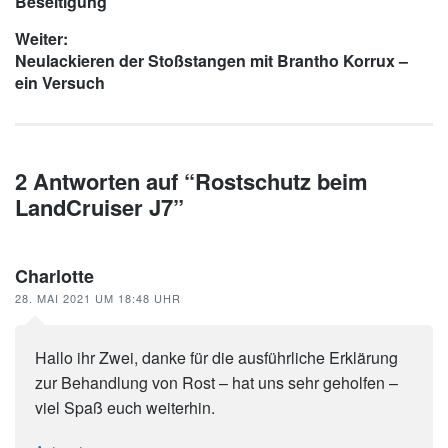
Beitrag:
Beseitigung
Weiter:
Nächster
Neulackieren der Stoßstangen mit Brantho Korrux –
Beitrag:
ein Versuch
2 Antworten auf “Rostschutz beim
LandCruiser J7”
Charlotte
28. MAI 2021 UM 18:48 UHR
Hallo ihr Zwei, danke für die ausführliche Erklärung
zur Behandlung von Rost – hat uns sehr geholfen –
viel Spaß euch weiterhin.